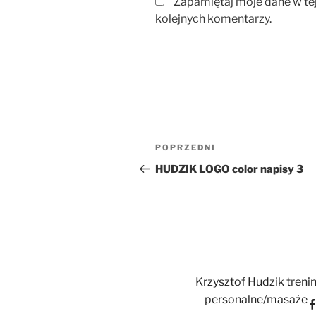
Zapamiętaj moje dane w te
kolejnych komentarzy.
Nawigacja
Poprzedni
POPRZEDNI
wpisu
wpis
HUDZIK LOGO color napisy 3
Krzysztof Hudzik treni
personalne/masaże