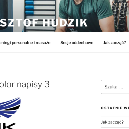
SZTOF HUDZIK
lny
eningi personalne i masaże
Sesje oddechowe
Jak zacząć?
lor napisy 3
Szukaj:
OSTATNIE W
Jak zacząć?