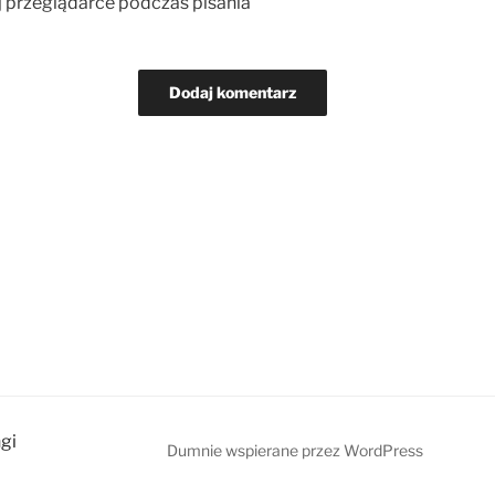
j przeglądarce podczas pisania
ngi
Dumnie wspierane przez WordPress