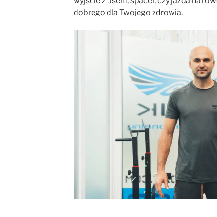
wyjście z psem, spacer, czy jazda na row
dobrego dla Twojego zdrowia.