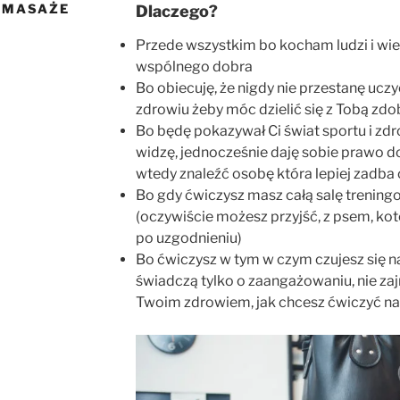
I MASAŻE
Dlaczego?
Przede wszystkim bo kocham ludzi i wie
wspólnego dobra
Bo obiecuję, że nigdy nie przestanę ucz
zdrowiu żeby móc dzielić się z Tobą zd
Bo będę pokazywał Ci świat sportu i zdr
widzę, jednocześnie daję sobie prawo d
wtedy znaleźć osobę która lepiej zadba
Bo gdy ćwiczysz masz całą salę trening
(oczywiście możesz przyjść, z psem, k
po uzgodnieniu)
Bo ćwiczysz w tym w czym czujesz się na
świadczą tylko o zaangażowaniu, nie zaj
Twoim zdrowiem, jak chcesz ćwiczyć na b