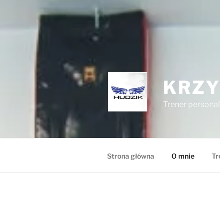
KRZY
Trener persona
Strona główna
O mnie
Tr