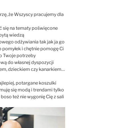
rzę, że Wszyscy pracujemy dla
yć się na tematy poświęcone
obytą wiedzą
owego odżywiania tak jak ja go
o pomyłek i chętnie pomogę Ci
 o Twoje potrzeby
ową do własnej dyspozycji
otem, dzieckiem czy kanarkiem…
jlepiej, potargane koszulki
muję się modą i trendami tylko
oso też nie wygonię Cię z sali