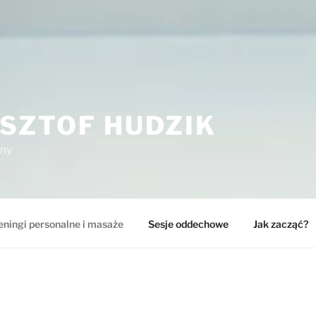
SZTOF HUDZIK
lny
eningi personalne i masaże
Sesje oddechowe
Jak zacząć?