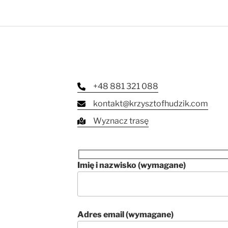
+48 881 321 088
kontakt@krzysztofhudzik.com
Wyznacz trasę
Imię i nazwisko (wymagane)
Adres email (wymagane)