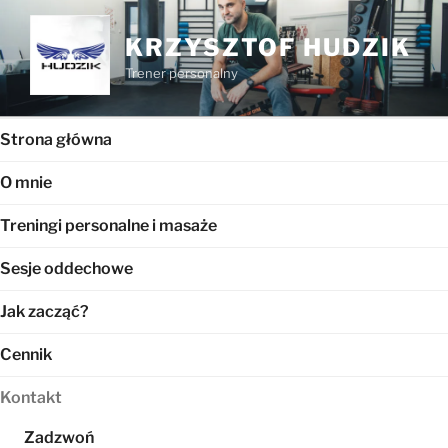
Przejdź
do
KRZYSZTOF HUDZIK
treści
Trener personalny
Strona główna
O mnie
Treningi personalne i masaże
Sesje oddechowe
Jak zacząć?
Cennik
Kontakt
Zadzwoń