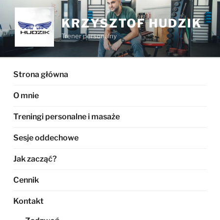
Przejdź
do
KRZYSZTOF HUDZIK
treści
Trener personalny
Strona główna
O mnie
Treningi personalne i masaże
Sesje oddechowe
Jak zacząć?
Cennik
Kontakt